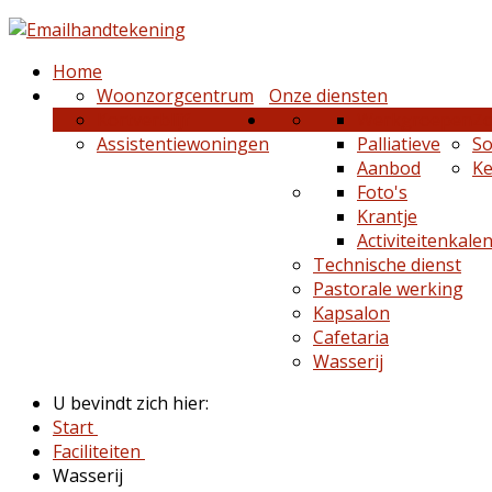
Home
Woonzorgcentrum
Onze diensten
Kortverblijf
Werkgroepen
Z
Assistentiewoningen
Palliatieve
So
Aanbod
K
Foto's
Krantje
Activiteitenkale
Technische dienst
Pastorale werking
Kapsalon
Cafetaria
Wasserij
U bevindt zich hier:
Start
Faciliteiten
Wasserij