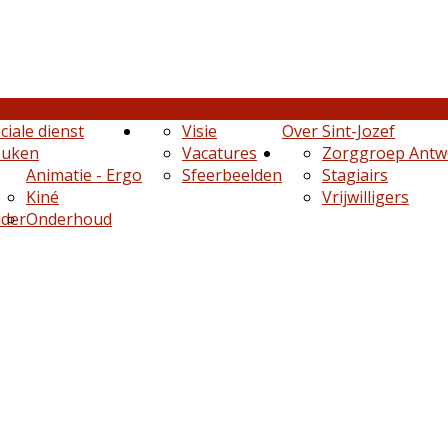
org
Faciliteiten
ciale dienst
Visie
Over Sint-Jozef
euken
Vacatures
Zorggroep Antw
Animatie - Ergo
Sfeerbeelden
Stagiairs
Kiné
Vrijwilligers
nder
Onderhoud